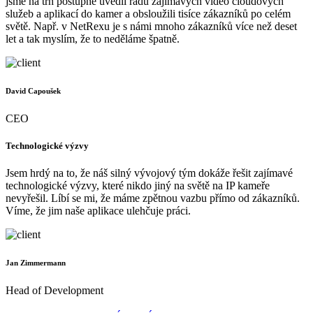
jsme na trh postupně uvedli řadu zajímavých video cloudových
služeb a aplikací do kamer a obsloužili tisíce zákazníků po celém
světě. Např. v NetRexu je s námi mnoho zákazníků více než deset
let a tak myslím, že to neděláme špatně.
David Capoušek
CEO
Technologické výzvy
Jsem hrdý na to, že náš silný vývojový tým dokáže řešit zajímavé
technologické výzvy, které nikdo jiný na světě na IP kameře
nevyřešil. Líbí se mi, že máme zpětnou vazbu přímo od zákazníků.
Víme, že jim naše aplikace ulehčuje práci.
Jan Zimmermann
Head of Development