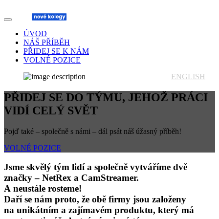
ÚVOD
NÁŠ PŘÍBĚH
PŘIDEJ SE K NÁM
VOLNÉ POZICE
ENGLISH
PŘIDEJ SE DO TÝMU, JEHOŽ PRÁCI
VIDÍ CELÝ SVĚT
Pojď také – společně s námi – dál psát náš úžasný příběh!
VOLNÉ POZICE
Jsme skvělý tým lidí a společně vytváříme dvě
značky – NetRex a CamStreamer.
A neustále rosteme!
Daří se nám proto, že obě firmy jsou založeny
na unikátním a zajímavém produktu, který má