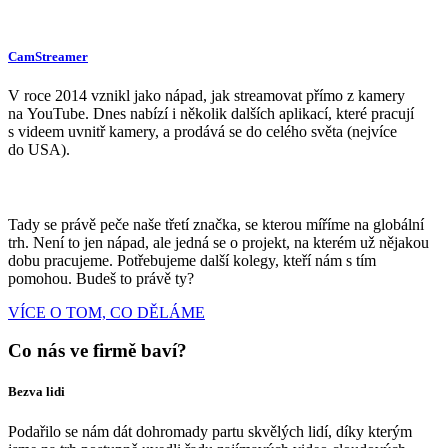
CamStreamer
V roce 2014 vznikl jako nápad, jak streamovat přímo z kamery
na YouTube. Dnes nabízí i několik dalších aplikací, které pracují
s videem uvnitř kamery, a prodává se do celého světa (nejvíce
do USA).
Tady se právě peče naše třetí značka, se kterou míříme na globální
trh. Není to jen nápad, ale jedná se o projekt, na kterém už nějakou
dobu pracujeme. Potřebujeme další kolegy, kteří nám s tím
pomohou. Budeš to právě ty?
VÍCE O TOM, CO DĚLÁME
Co nás ve firmě baví?
Bezva lidi
Podařilo se nám dát dohromady partu skvělých lidí, díky kterým