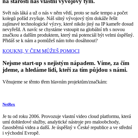
na starosti náš vlastní vývojový tým.
Svět nás láká a už o nás v něm vědí, proto se naše tempo a počet
kolegů pořád zvyšuje. Náš silný vývojový tým dokáže řešit
zajímavé technologické výzvy, které nikdo jiný na IP kameře dosud
nevyřešil. A navíc se chystáme vstoupit na globální trh s novou
značkou a dalším produktem, který má potenciál být velmi úspěšný.
Přidáš se k nám a pomůžeš nám toho dosáhnout?
KOUKNI, V ČEM MŮŽEŠ POMOCI
Nejsme start-up s nejistým nápadem. Víme, za čím
jdeme, a hledáme lidi, kteří za tím půjdou s námi.
Věnujeme se těmto třem hlavním projektům/značkám:
NetRex
Je tu od roku 2006. Provozuje vlastní video cloud platformu, která
umí dohledové služby, analytické nástroje pro maloobchody,
časosběrná videa a další. Je úspěšný v České republice a ve střední
i východní Evropě.